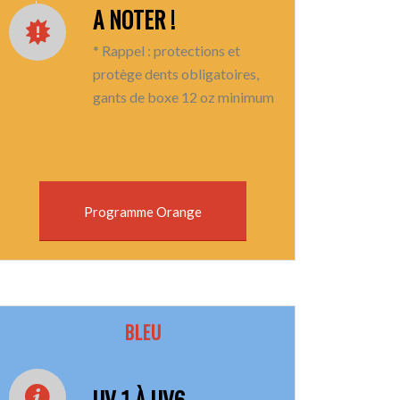
A NOTER !
* Rappel : protections et
protège dents obligatoires,
gants de boxe 12 oz minimum
Programme Orange
BLEU
UV 1 À UV6