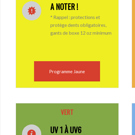
A NOTER !
* Rappel : protections et
protège dents obligatoires,
gants de boxe 12 oz minimum
Programme Jaune
VERT
UV 1 À UV6