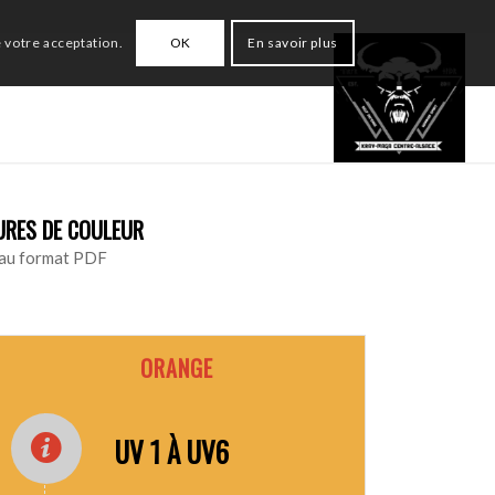
 votre acceptation.
OK
En savoir plus
RES DE COULEUR
 au format PDF
ORANGE
UV 1 À UV6