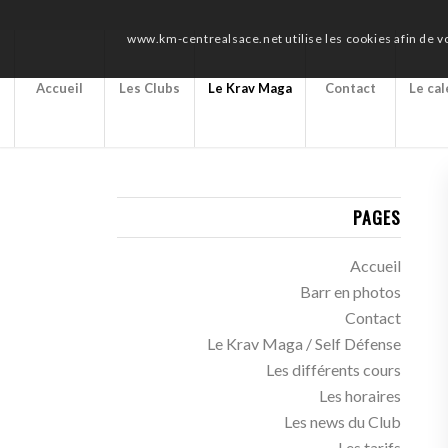
www.km-centrealsace.net utilise les cookies afin de v
Accueil
Les Clubs
Le Krav Maga
Contact
Le ca
PAGES
Accueil
Barr en photos
Contact
Le Krav Maga / Self Défense
Les différents cours
Les horaires
Les news du Club
Les tarifs