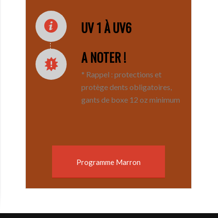
UV 1 À UV6
A NOTER !
* Rappel : protections et
protège dents obligatoires,
gants de boxe 12 oz minimum
Programme Marron